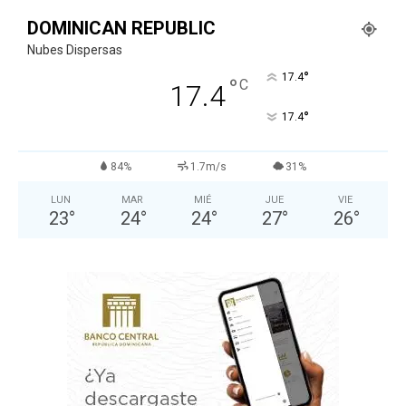
DOMINICAN REPUBLIC
Nubes Dispersas
°
17.4
°
C
17.4
°
17.4
84%
1.7m/s
31%
LUN
MAR
MIÉ
JUE
VIE
23
°
24
°
24
°
27
°
26
°