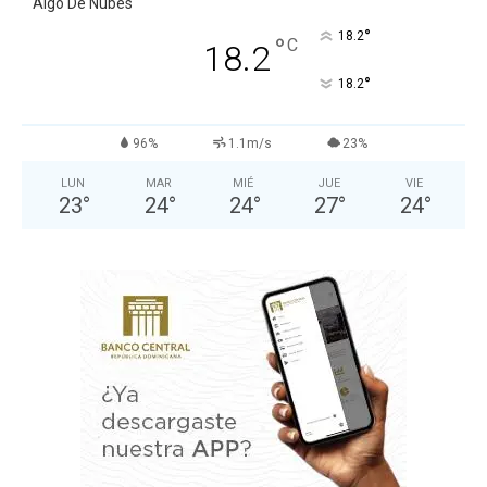
Algo De Nubes
°
18.2
°
C
18.2
°
18.2
96%
1.1m/s
23%
LUN
MAR
MIÉ
JUE
VIE
23
°
24
°
24
°
27
°
24
°