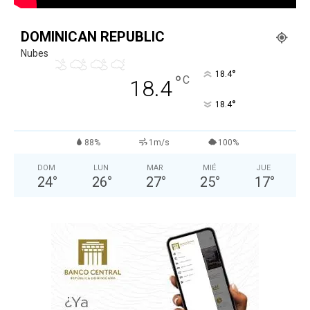
DOMINICAN REPUBLIC
Nubes
°
18.4
°
C
18.4
°
18.4
88%
1m/s
100%
DOM
LUN
MAR
MIÉ
JUE
24
°
26
°
27
°
25
°
17
°