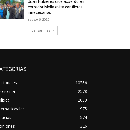
Juan Hubieres dice acuerdo en
corredor Mella evita conflictos
innecesarios
agosto 6, 2026
Cargar más
ATEGORIAS
acionales
10586
conomía
2578
lítica
2053
ternacionales
975
ticias
574
piniones
326