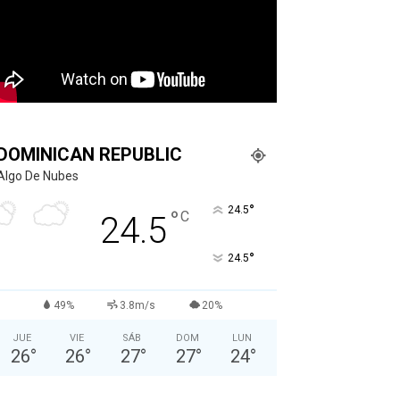
DOMINICAN REPUBLIC
Algo De Nubes
°
24.5
°
C
24.5
°
24.5
49%
3.8m/s
20%
JUE
VIE
SÁB
DOM
LUN
26
°
26
°
27
°
27
°
24
°