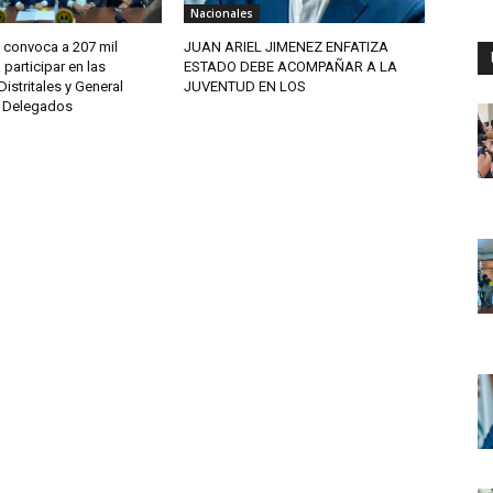
Nacionales
onvoca a 207 mil
JUAN ARIEL JIMENEZ ENFATIZA
participar en las
ESTADO DEBE ACOMPAÑAR A LA
stritales y General
JUVENTUD EN LOS
e Delegados