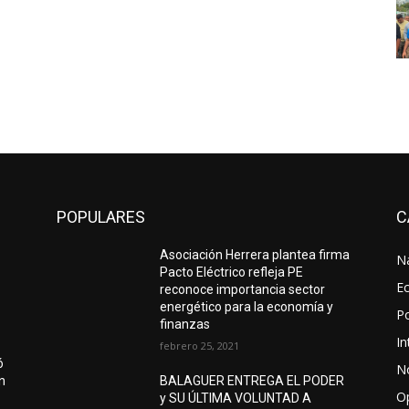
POPULARES
C
Asociación Herrera plantea firma
N
Pacto Eléctrico refleja PE
E
reconoce importancia sector
energético para la economía y
Po
finanzas
In
febrero 25, 2021
ó
No
ón
BALAGUER ENTREGA EL PODER
O
y SU ÚLTIMA VOLUNTAD A