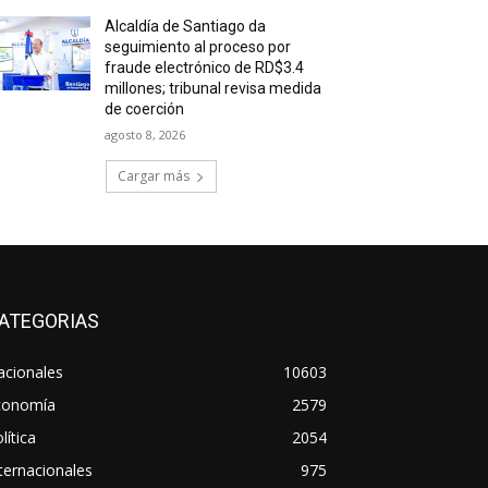
Alcaldía de Santiago da
seguimiento al proceso por
fraude electrónico de RD$3.4
millones; tribunal revisa medida
de coerción
agosto 8, 2026
Cargar más
ATEGORIAS
acionales
10603
conomía
2579
lítica
2054
ternacionales
975