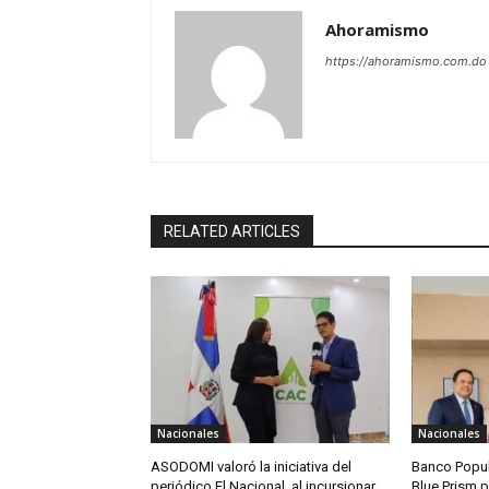
Ahoramismo
https://ahoramismo.com.do
RELATED ARTICLES
Nacionales
Nacionales
ASODOMI valoró la iniciativa del
Banco Popu
periódico El Nacional, al incursionar
Blue Prism p