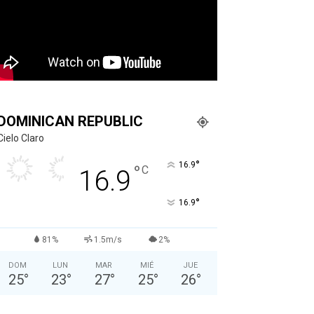
DOMINICAN REPUBLIC
Cielo Claro
°
16.9
°
C
16.9
°
16.9
81%
1.5m/s
2%
DOM
LUN
MAR
MIÉ
JUE
25
°
23
°
27
°
25
°
26
°