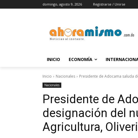
domingo, agosto 9, 2026
Registrarse / Unirse
INICIO
ECONOMÍA
INTERNACION
Inicio
Nacionales
Presidente de Adocama saluda desi
Nacionales
Presidente de Ad
designación del n
Agricultura, Oliver