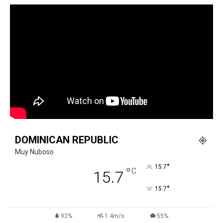
DOMINICAN REPUBLIC
Muy Nuboso
°
15.7
°
C
15.7
°
15.7
92%
1.4m/s
55%