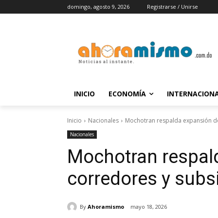
domingo, agosto 9, 2026
Registrarse / Unirse
INICIO
ECONOMÍA
INTERNACION
Inicio
Nacionales
Mochotran respalda expansión de
Nacionales
Mochotran respal
corredores y subsi
By
Ahoramismo
mayo 18, 2026