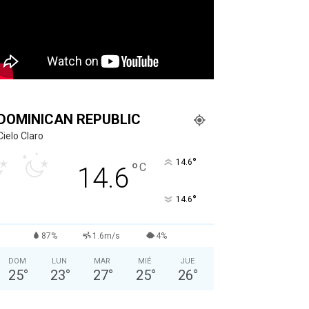
DOMINICAN REPUBLIC
Cielo Claro
°
14.6
°
C
14.6
°
14.6
87%
1.6m/s
4%
DOM
LUN
MAR
MIÉ
JUE
25
°
23
°
27
°
25
°
26
°