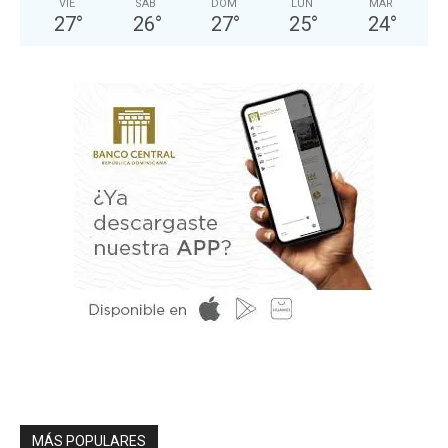
VIE
SÁB
DOM
LUN
MAR
27
°
26
°
27
°
25
°
24
°
MÁS POPULARES