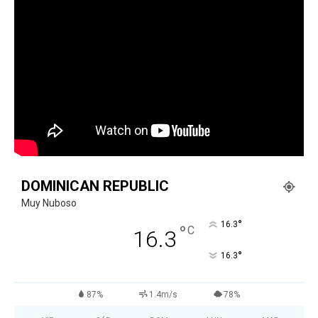
DOMINICAN REPUBLIC
Muy Nuboso
°
16.3
°
C
16.3
°
16.3
87%
1.4m/s
78%