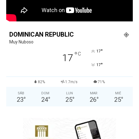
DOMINICAN REPUBLIC
Muy Nuboso
°
17
°
C
17
°
17
82%
1.7m/s
71%
SÁB
DOM
LUN
MAR
MIÉ
23
°
24
°
25
°
26
°
25
°