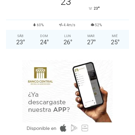
23
°
23
60%
4.4m/s
52%
SÁB
DOM
LUN
MAR
MIÉ
23
°
24
°
26
°
27
°
25
°