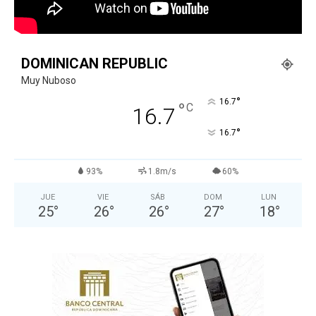
DOMINICAN REPUBLIC
Muy Nuboso
°
16.7
°
C
16.7
°
16.7
93%
1.8m/s
60%
JUE
VIE
SÁB
DOM
LUN
25
°
26
°
26
°
27
°
18
°