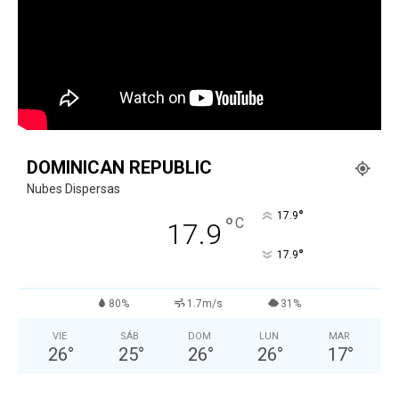
DOMINICAN REPUBLIC
Nubes Dispersas
°
17.9
°
C
17.9
°
17.9
80%
1.7m/s
31%
VIE
SÁB
DOM
LUN
MAR
26
°
25
°
26
°
26
°
17
°