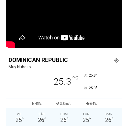
DOMINICAN REPUBLIC
Muy Nuboso
°
25.3
°
C
25.3
°
25.3
45%
3.8m/s
64%
VIE
SÁB
DOM
LUN
MAR
25
°
26
°
26
°
25
°
26
°