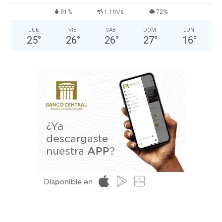
91%
1.1m/s
72%
JUE
VIE
SÁB
DOM
LUN
25
°
26
°
26
°
27
°
16
°