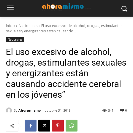
Inicio
Nacionales
El uso excesivo de alcohol, drogas, estimulantes
sexuales y energizantes están causando...
Nacionales
El uso excesivo de alcohol,
drogas, estimulantes sexuales
y energizantes están
causando accidente cerebral
en los jóvenes”
By
Ahoramismo
octubre 31, 2018
541
0