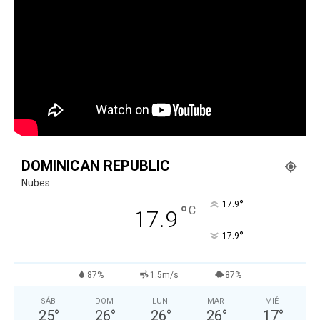
DOMINICAN REPUBLIC
Nubes
°
17.9
°
C
17.9
°
17.9
87%
1.5m/s
87%
SÁB
DOM
LUN
MAR
MIÉ
25
°
26
°
26
°
26
°
17
°