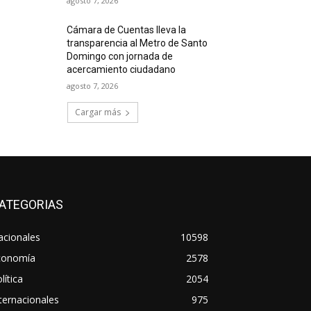
agosto 7, 2026
Cámara de Cuentas lleva la
transparencia al Metro de Santo
Domingo con jornada de
acercamiento ciudadano
agosto 7, 2026
Cargar más
ATEGORIAS
acionales
10598
conomía
2578
lítica
2054
ternacionales
975