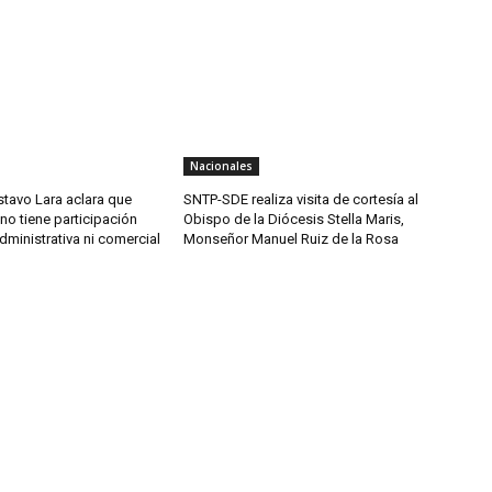
Nacionales
tavo Lara aclara que
SNTP-SDE realiza visita de cortesía al
o tiene participación
Obispo de la Diócesis Stella Maris,
administrativa ni comercial
Monseñor Manuel Ruiz de la Rosa