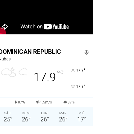
DOMINICAN REPUBLIC
Nubes
°
17.9
°
C
17.9
°
17.9
87%
1.5m/s
87%
SÁB
DOM
LUN
MAR
MIÉ
25
°
26
°
26
°
26
°
17
°