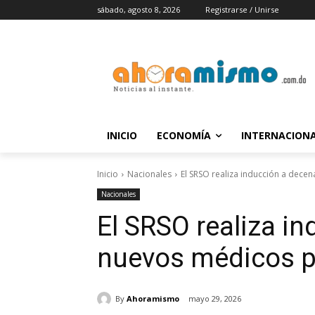
sábado, agosto 8, 2026
Registrarse / Unirse
INICIO
ECONOMÍA
INTERNACION
Inicio
Nacionales
El SRSO realiza inducción a dece
Nacionales
El SRSO realiza i
nuevos médicos 
By
Ahoramismo
mayo 29, 2026