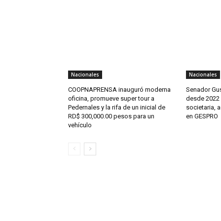
Nacionales
Nacionales
COOPNAPRENSA inauguró moderna
Senador Gus
oficina, promueve super tour a
desde 2022 n
Pedernales y la rifa de un inicial de
societaria, 
RD$ 300,000.00 pesos para un
en GESPRO
vehículo