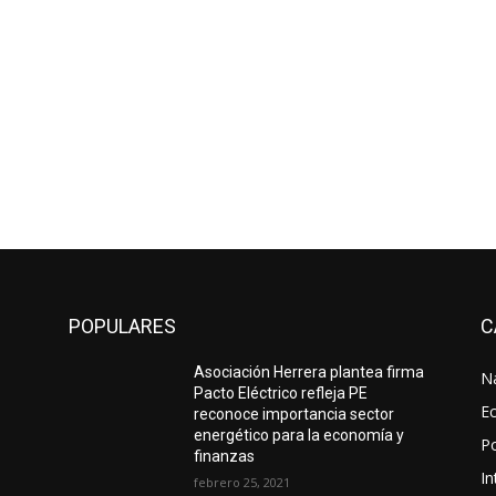
POPULARES
C
Asociación Herrera plantea firma
N
Pacto Eléctrico refleja PE
E
reconoce importancia sector
energético para la economía y
Po
finanzas
In
febrero 25, 2021