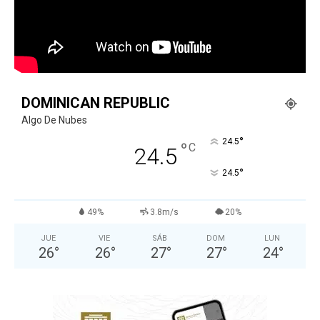
DOMINICAN REPUBLIC
Algo De Nubes
°
24.5
°
C
24.5
°
24.5
49%
3.8m/s
20%
JUE
VIE
SÁB
DOM
LUN
26
°
26
°
27
°
27
°
24
°