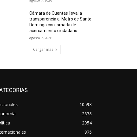
agosto 7, 2026
Cámara de Cuentas lleva la
transparencia al Metro de Santo
Domingo con jornada de
acercamiento ciudadano
agosto 7, 2026
Cargar más
ATEGORIAS
acionales
10598
conomía
2578
lítica
2054
ternacionales
975