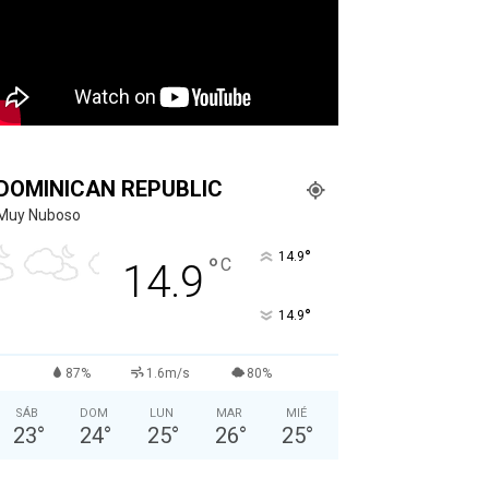
DOMINICAN REPUBLIC
Muy Nuboso
°
14.9
°
C
14.9
°
14.9
87%
1.6m/s
80%
SÁB
DOM
LUN
MAR
MIÉ
23
°
24
°
25
°
26
°
25
°