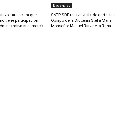
Nacionales
tavo Lara aclara que
SNTP-SDE realiza visita de cortesía al
o tiene participación
Obispo de la Diócesis Stella Maris,
administrativa ni comercial
Monseñor Manuel Ruiz de la Rosa