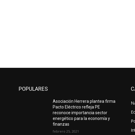
POPULARES
C
Asociación Herrera plantea firma
N
Pacto Eléctrico refleja PE
E
reconoce importancia sector
energético para la economía y
Po
finanzas
In
febrero 25, 2021