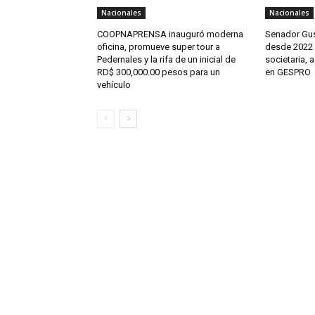
Nacionales
Nacionales
COOPNAPRENSA inauguró moderna
Senador Gus
oficina, promueve super tour a
desde 2022 n
Pedernales y la rifa de un inicial de
societaria, 
RD$ 300,000.00 pesos para un
en GESPRO
vehículo