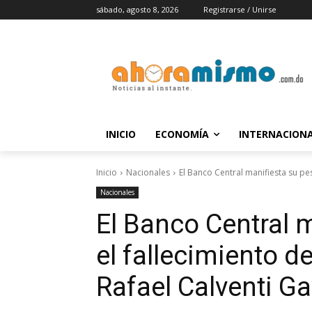
sábado, agosto 8, 2026
Registrarse / Unirse
INICIO
ECONOMÍA
INTERNACION
Inicio
Nacionales
El Banco Central manifiesta su pes
Nacionales
El Banco Central 
el fallecimiento d
Rafael Calventi G