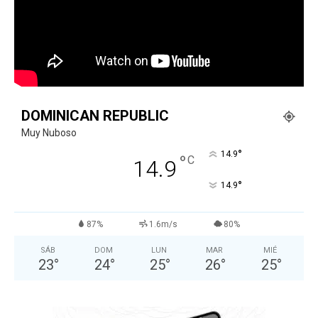
DOMINICAN REPUBLIC
Muy Nuboso
°
14.9
°
C
14.9
°
14.9
87%
1.6m/s
80%
SÁB
DOM
LUN
MAR
MIÉ
23
°
24
°
25
°
26
°
25
°