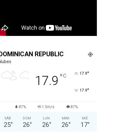
DOMINICAN REPUBLIC
Nubes
°
17.9
°
C
17.9
°
17.9
87%
1.5m/s
87%
SÁB
DOM
LUN
MAR
MIÉ
25
°
26
°
26
°
26
°
17
°