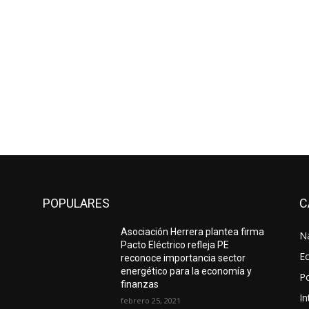
POPULARES
C
Asociación Herrera plantea firma
N
Pacto Eléctrico refleja PE
E
reconoce importancia sector
energético para la economía y
Po
finanzas
In
febrero 25, 2021