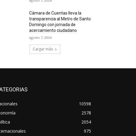
agosto 7, 2026
Cámara de Cuentas lleva la
transparencia al Metro de Santo
Domingo con jornada de
acercamiento ciudadano
agosto 7, 2026
Cargar más
ATEGORIAS
acionales
10598
conomía
2578
lítica
2054
ternacionales
975