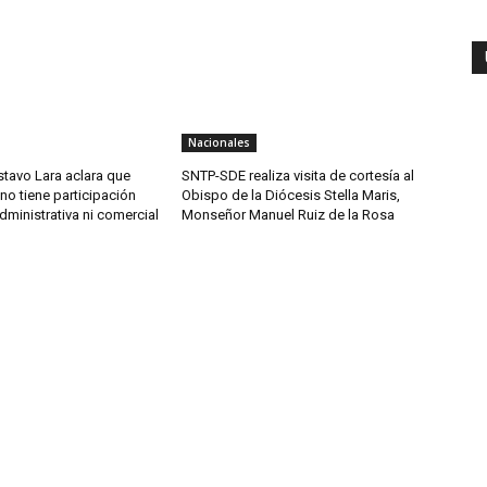
Nacionales
tavo Lara aclara que
SNTP-SDE realiza visita de cortesía al
o tiene participación
Obispo de la Diócesis Stella Maris,
administrativa ni comercial
Monseñor Manuel Ruiz de la Rosa