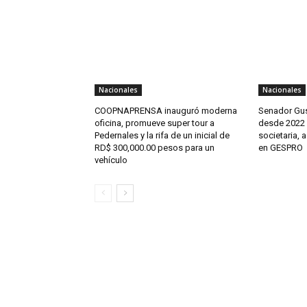
Nacionales
Nacionales
COOPNAPRENSA inauguró moderna
Senador Gus
oficina, promueve super tour a
desde 2022 n
Pedernales y la rifa de un inicial de
societaria, 
RD$ 300,000.00 pesos para un
en GESPRO
vehículo