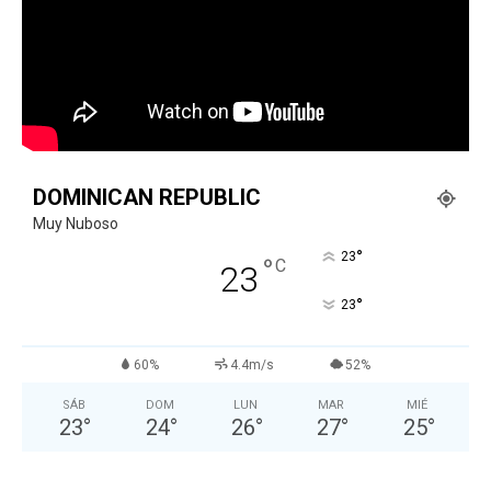
DOMINICAN REPUBLIC
Muy Nuboso
°
23
°
C
23
°
23
60%
4.4m/s
52%
SÁB
DOM
LUN
MAR
MIÉ
23
°
24
°
26
°
27
°
25
°