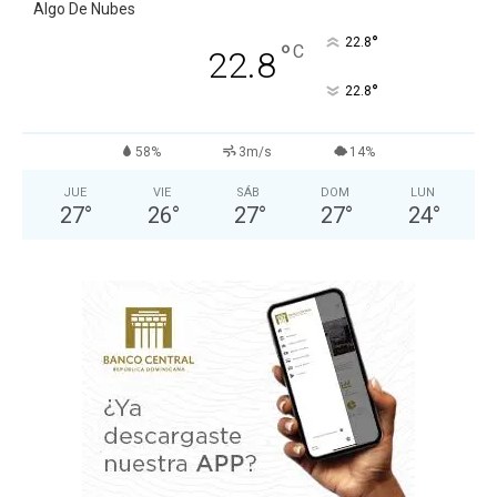
Algo De Nubes
°
22.8
°
C
22.8
°
22.8
58%
3m/s
14%
JUE
VIE
SÁB
DOM
LUN
27
°
26
°
27
°
27
°
24
°