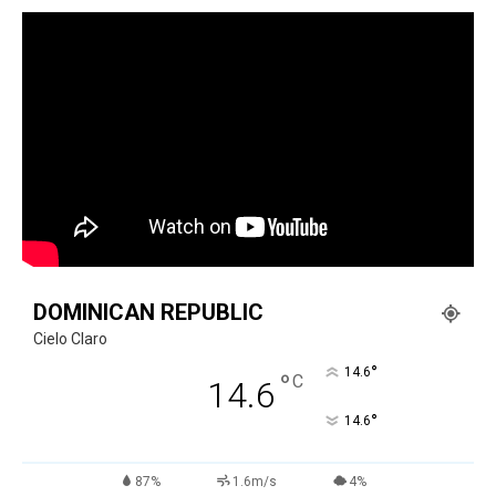
DOMINICAN REPUBLIC
Cielo Claro
°
14.6
°
C
14.6
°
14.6
87%
1.6m/s
4%