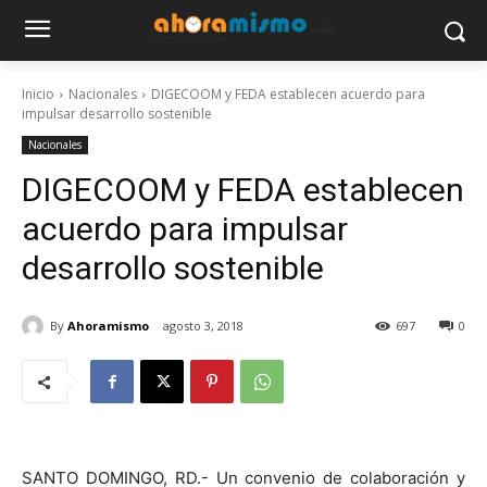
Inicio
Nacionales
DIGECOOM y FEDA establecen acuerdo para
impulsar desarrollo sostenible
Nacionales
DIGECOOM y FEDA establecen
acuerdo para impulsar
desarrollo sostenible
By
Ahoramismo
agosto 3, 2018
697
0
SANTO DOMINGO, RD.- Un convenio de colaboración y