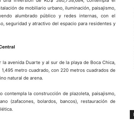
á una inversión de RD$ 380,738,684, contempla el
alación de mobiliario urbano, iluminación, paisajismo,
luyendo alumbrado público y redes internas, con el
o, seguridad y atractivo del espacio para residentes y
Central
 la avenida Duarte y al sur de la playa de Boca Chica,
de 1,495 metro cuadrado, con 220 metros cuadrados de
no natural de arena.
o contempla la construcción de plazoleta, paisajismo,
rbano (zafacones, bolardos, bancos), restauración de
ética.