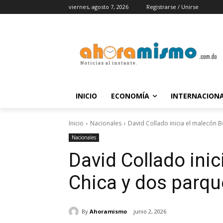
viernes, agosto 7, 2026
Registrarse / Unirse
INICIO
ECONOMÍA
INTERNACION
Inicio
Nacionales
David Collado inicia el malecón 
Nacionales
David Collado ini
Chica y dos parqu
By
Ahoramismo
junio 2, 2026