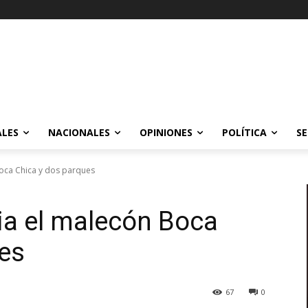
ALES
NACIONALES
OPINIONES
POLÍTICA
SE
Boca Chica y dos parques
cia el malecón Boca
es
67
0