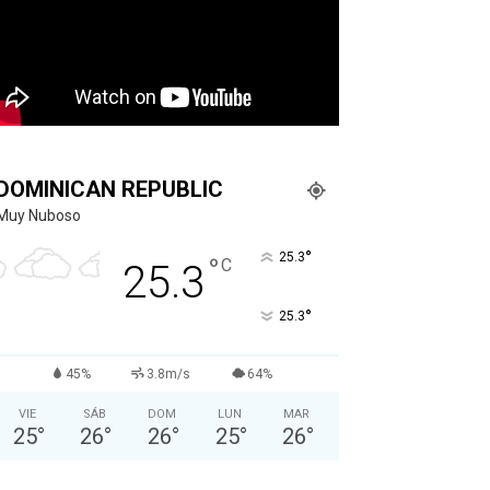
DOMINICAN REPUBLIC
Muy Nuboso
°
25.3
°
C
25.3
°
25.3
45%
3.8m/s
64%
VIE
SÁB
DOM
LUN
MAR
25
°
26
°
26
°
25
°
26
°