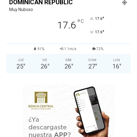
DOMINICAN REPUBLIC
Muy Nuboso
°
17.6
°
C
17.6
°
17.6
91%
1.1m/s
72%
JUE
VIE
SÁB
DOM
LUN
25
°
26
°
26
°
27
°
16
°