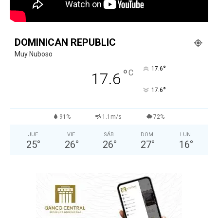
DOMINICAN REPUBLIC
Muy Nuboso
°
17.6
°
C
17.6
°
17.6
91%
1.1m/s
72%
JUE
VIE
SÁB
DOM
LUN
25
°
26
°
26
°
27
°
16
°