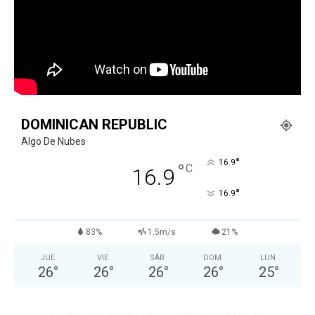
DOMINICAN REPUBLIC
Algo De Nubes
°
16.9
°
C
16.9
°
16.9
83%
1.5m/s
21%
JUE
VIE
SÁB
DOM
LUN
26
°
26
°
26
°
26
°
25
°