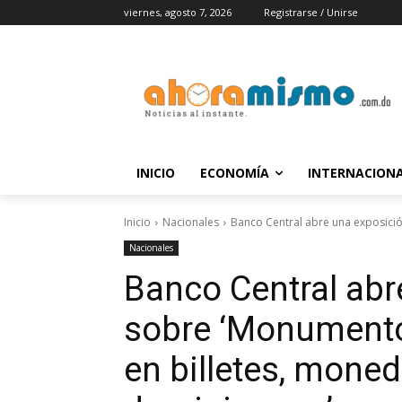
viernes, agosto 7, 2026
Registrarse / Unirse
INICIO
ECONOMÍA
INTERNACION
Inicio
Nacionales
Banco Central abre una exposición
Nacionales
Banco Central abr
sobre ‘Monumento
en billetes, moned