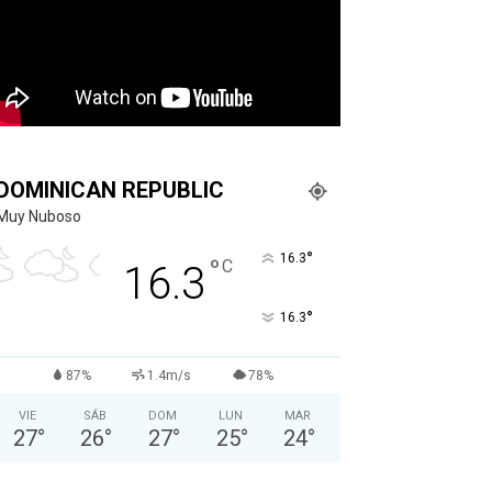
DOMINICAN REPUBLIC
Muy Nuboso
°
16.3
°
C
16.3
°
16.3
87%
1.4m/s
78%
VIE
SÁB
DOM
LUN
MAR
27
°
26
°
27
°
25
°
24
°