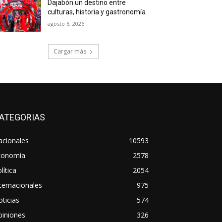
Dajabón un destino entre
culturas, historia y gastronomía
agosto 6, 2026
Cargar más
ATEGORIAS
acionales
10593
conomía
2578
lítica
2054
ternacionales
975
ticias
574
piniones
326