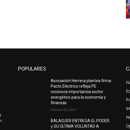
POPULARES
C
Asociación Herrera plantea firma
N
Pacto Eléctrico refleja PE
E
reconoce importancia sector
energético para la economía y
Po
finanzas
In
febrero 25, 2021
ó
No
ón
BALAGUER ENTREGA EL PODER
O
y SU ÚLTIMA VOLUNTAD A