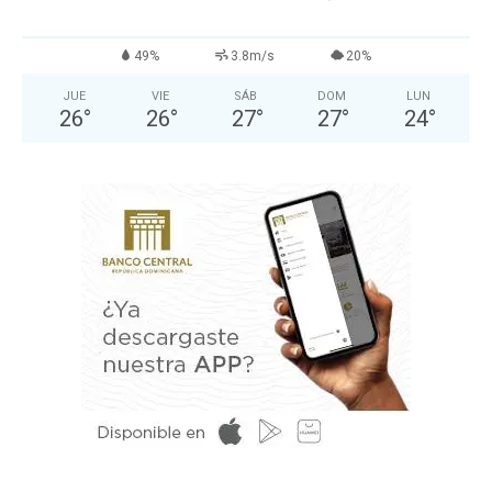
49%
3.8m/s
20%
JUE
VIE
SÁB
DOM
LUN
26
°
26
°
27
°
27
°
24
°