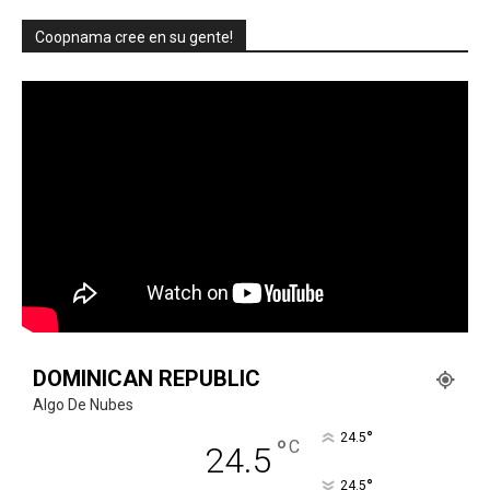
Coopnama cree en su gente!
DOMINICAN REPUBLIC
Algo De Nubes
°
24.5
°
C
24.5
°
24.5