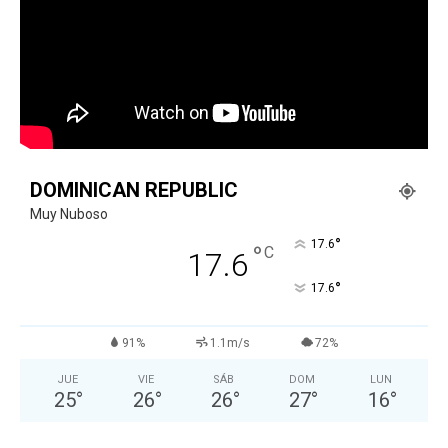
DOMINICAN REPUBLIC
Muy Nuboso
°
17.6
°
C
17.6
°
17.6
91%
1.1m/s
72%
JUE
VIE
SÁB
DOM
LUN
25
°
26
°
26
°
27
°
16
°