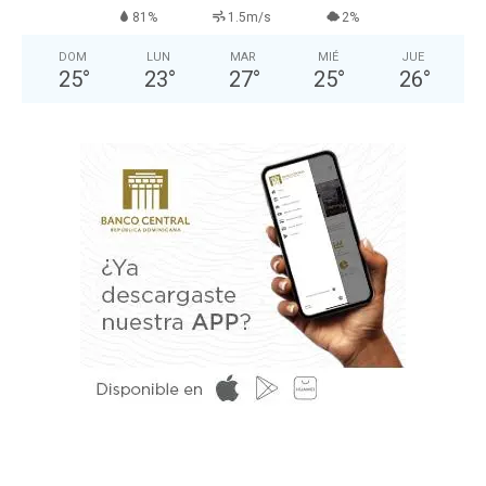
81%
1.5m/s
2%
DOM
LUN
MAR
MIÉ
JUE
25
°
23
°
27
°
25
°
26
°