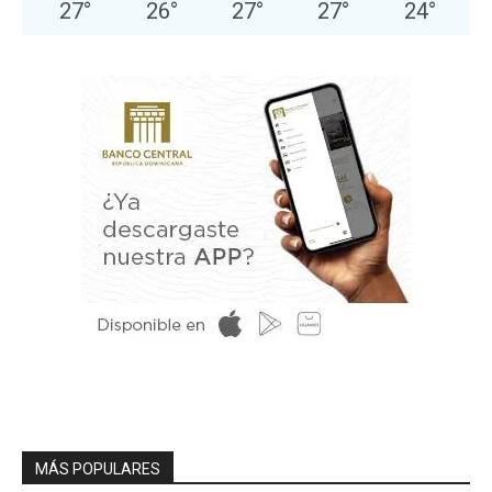
27
°
26
°
27
°
27
°
24
°
MÁS POPULARES