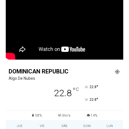
DOMINICAN REPUBLIC
Algo De Nubes
°
22.8
°
C
22.8
°
22.8
58%
3m/s
14%
JUE
VIE
SÁB
DOM
LUN