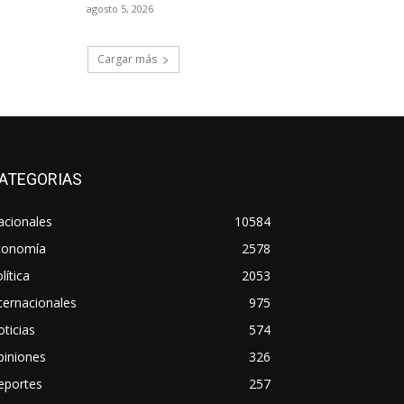
agosto 5, 2026
Cargar más
ATEGORIAS
acionales
10584
conomía
2578
lítica
2053
ternacionales
975
ticias
574
piniones
326
eportes
257