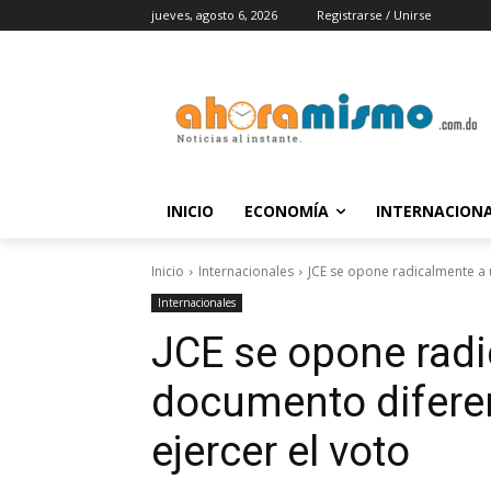
jueves, agosto 6, 2026
Registrarse / Unirse
INICIO
ECONOMÍA
INTERNACION
Inicio
Internacionales
JCE se opone radicalmente a 
Internacionales
JCE se opone radi
documento diferen
ejercer el voto