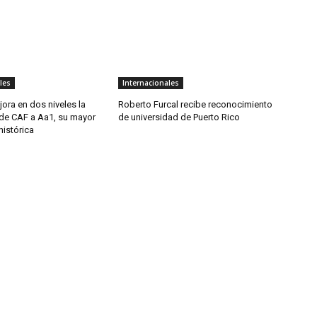
les
Internacionales
ora en dos niveles la
Roberto Furcal recibe reconocimiento
 de CAF a Aa1, su mayor
de universidad de Puerto Rico
histórica