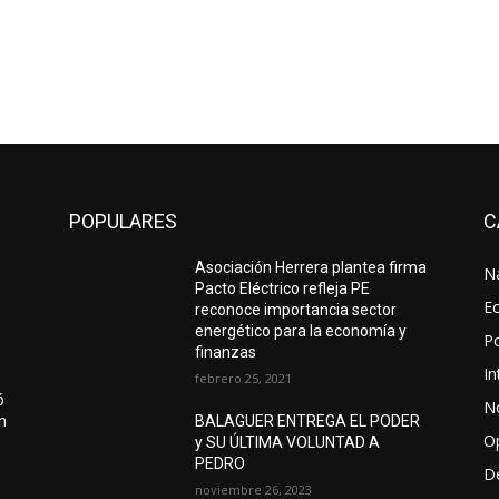
POPULARES
C
Asociación Herrera plantea firma
N
Pacto Eléctrico refleja PE
E
reconoce importancia sector
energético para la economía y
Po
finanzas
In
febrero 25, 2021
ó
No
ón
BALAGUER ENTREGA EL PODER
O
y SU ÚLTIMA VOLUNTAD A
PEDRO
D
noviembre 26, 2023