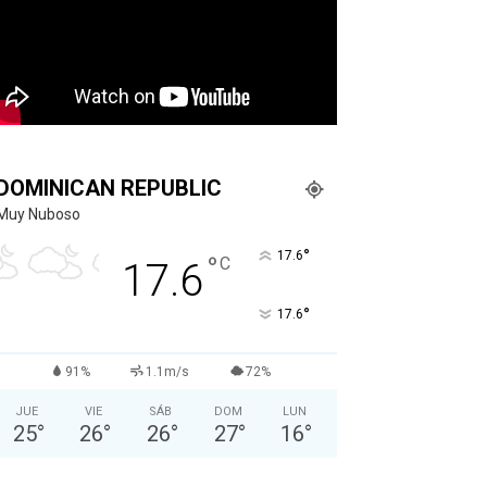
DOMINICAN REPUBLIC
Muy Nuboso
°
17.6
°
C
17.6
°
17.6
91%
1.1m/s
72%
JUE
VIE
SÁB
DOM
LUN
25
°
26
°
26
°
27
°
16
°