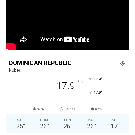
DOMINICAN REPUBLIC
Nubes
°
17.9
°
C
17.9
°
17.9
87%
1.5m/s
87%
SÁB
DOM
LUN
MAR
MIÉ
25
°
26
°
26
°
26
°
17
°