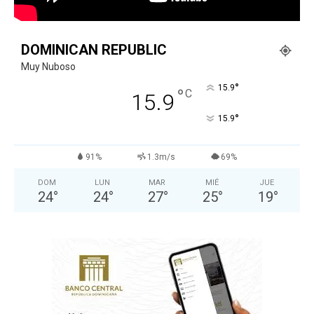
DOMINICAN REPUBLIC
Muy Nuboso
°
15.9
°
C
15.9
°
15.9
91%
1.3m/s
69%
DOM
LUN
MAR
MIÉ
JUE
24
°
24
°
27
°
25
°
19
°