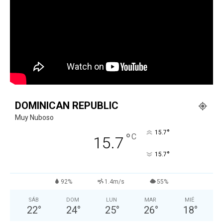
DOMINICAN REPUBLIC
Muy Nuboso
°
15.7
°
C
15.7
°
15.7
92%
1.4m/s
55%
SÁB
DOM
LUN
MAR
MIÉ
22
°
24
°
25
°
26
°
18
°