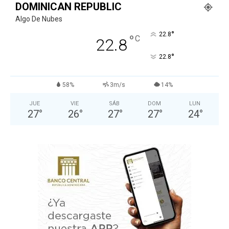
DOMINICAN REPUBLIC
Algo De Nubes
°
22.8
°
C
22.8
°
22.8
58%
3m/s
14%
JUE
VIE
SÁB
DOM
LUN
27
°
26
°
27
°
27
°
24
°