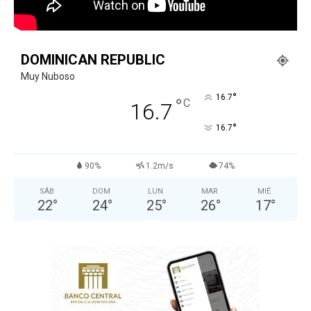
DOMINICAN REPUBLIC
Muy Nuboso
°
16.7
°
C
16.7
°
16.7
90%
1.2m/s
74%
SÁB
DOM
LUN
MAR
MIÉ
22
°
24
°
25
°
26
°
17
°