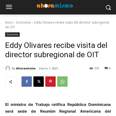
Inicio
Economía
Eddy Olivares recibe visita del director subregional
de OIT
Economía
Eddy Olivares recibe visita del
director subregional de OIT
By
Ahoramismo
marzo 7, 2025
310
0
El ministro de Trabajo ratifica República Dominicana
será sede de Reunión Regional Americana del