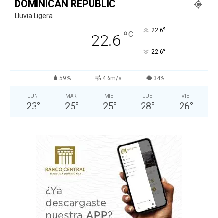
DOMINICAN REPUBLIC
Lluvia Ligera
°
22.6
°
C
22.6
°
22.6
59%
4.6m/s
34%
LUN
MAR
MIÉ
JUE
VIE
23
°
25
°
25
°
28
°
26
°