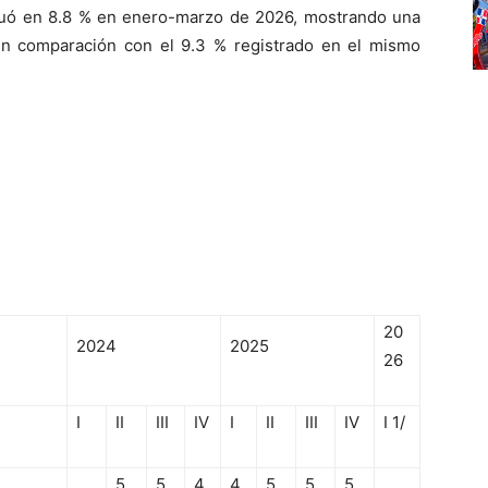
uó en 8.8
%
en enero-marzo de 2026, mostrando una
en comparación con el 9.
3
%
registrado en el mismo
20
2024
2025
26
I
II
III
IV
I
II
III
IV
I
1/
5.
5.
4.
4.
5.
5.
5.