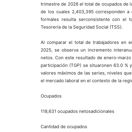
trimestre de 2026
el total de ocupados de 
de los cuales 2,403,395 corresponden a
formales
resulta ser
consistente con
el t
Tesorería de la Seguridad Social
(TSS)
.
Al comparar e
l total de trabajadores
en e
2025, se observa un
incremento interanu
netos. Con este resultado
de enero-marzo
participación (TGP)
se situ
aron
en
63.0
%
y
valores
máximos
de
las
series, niveles que 
el mercado laboral en el contexto de la regi
Ocupados
118,631
ocupados
netos
adicionales
Cantidad
de ocupados