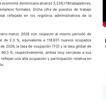
la economía dominicana alcanzó 5,
236,178
trabajadores,
 empleos formales
. Dicha cifra de puestos de trabajo
otal reflejado en
los registros administrativos de la
nero-marzo 2026 con respecto al mismo periodo de
al de 2.3
%
, equivalente a 1
18
,
631
nuevos ocupados
de 2026
, la tasa de ocupación (TO)
y la tasa global de
 66.3
%, respectivamente,
ambas muy cercan
a
s a sus
reflejan una alta ocupación y participación relativa en
ón.