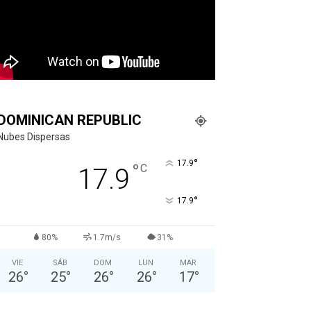
DOMINICAN REPUBLIC
Nubes Dispersas
°
17.9
°
C
17.9
°
17.9
80%
1.7m/s
31%
VIE
SÁB
DOM
LUN
MAR
26
°
25
°
26
°
26
°
17
°