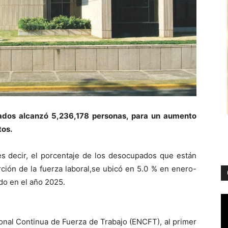
ados alcanzó 5,236,178 personas, para un
aumento
tos
.
es decir, el porcentaje de los desocupados que están
ión de la fuerza laboral
,
se ubicó en 5.0
%
en
enero-
ado en el año 2025
.
onal Continua de Fuerza de Trabajo (ENCFT), a
l
primer