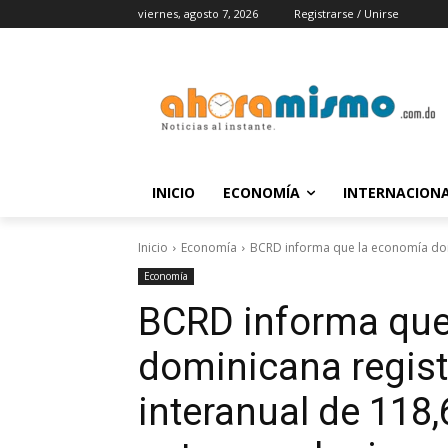
viernes, agosto 7, 2026
Registrarse / Unirse
INICIO
ECONOMÍA
INTERNACION
Inicio
Economía
BCRD informa que la economía domi
Economía
BCRD informa que
dominicana regis
interanual de 11