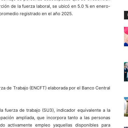
ón de la fuerza laboral, se ubicó en 5.0
%
en enero-
 promedio
registrado en
el año 2025
.
rza de Trabajo (ENCFT) elaborada por el Banco Central
 la fuerza de trabajo
(
SU3
)
, indicador equivalente a la
ación ampliada, que incorpora tanto a l
a
s
personas
do activamente empleo y
aquellas
disponibles para