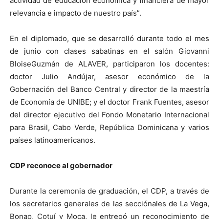
actividad de educación económica y financiera de mayor
relevancia e impacto de nuestro país
”
.
En el diplomado, que
se desarrolló durante todo el mes
de junio con clases sabatinas en el salón
Giovanni
Bloise
Guzm
á
n de ALAVER,
participaron los
docentes:
doctor Julio Andújar,
asesor económico de la
Gobernación del Banco Central
y
dir
ector de
la maestría
de Economía de UNIBE; y el doctor Frank Fuentes,
asesor
del director ejecutivo del Fondo Monetario Internacional
para Brasil, Cabo Verde, República Dominicana y varios
países latinoamericanos.
CDP
reconoce al gobernador
Durante la ceremonia de graduación,
el CD
P
, a
través
de
l
os secretarios generales de la
s
secciónales de La Vega,
Bonao
,
Cotu
í
y Moca,
le entreg
ó
un reconocimiento
de