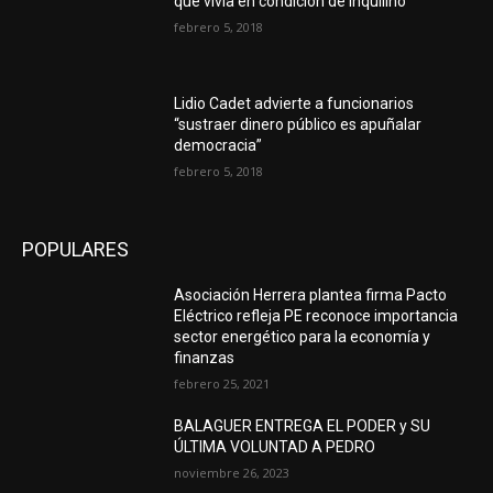
que vivía en condición de inquilino
febrero 5, 2018
Lidio Cadet advierte a funcionarios
“sustraer dinero público es apuñalar
democracia”
febrero 5, 2018
POPULARES
Asociación Herrera plantea firma Pacto
Eléctrico refleja PE reconoce importancia
sector energético para la economía y
finanzas
febrero 25, 2021
BALAGUER ENTREGA EL PODER y SU
ÚLTIMA VOLUNTAD A PEDRO
noviembre 26, 2023