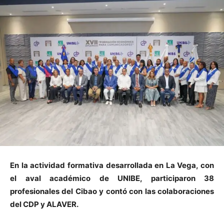
En la
actividad
formativa
desarrollada en La Vega,
con
el aval académico de UNIBE,
participaron 38
profesionales del
Cibao
y
cont
ó
con
las
colaboraci
ones
de
l CDP y
ALAVER.