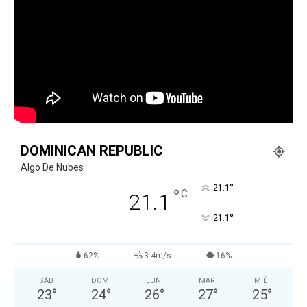
DOMINICAN REPUBLIC
Algo De Nubes
°
21.1
°
C
21.1
°
21.1
62%
3.4m/s
16%
SÁB
DOM
LUN
MAR
MIÉ
23
°
24
°
26
°
27
°
25
°