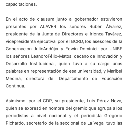
capacitaciones.
E
n el acto de clausura
j
unto al gobernador estuvieron
presentes
por ALAVER
los señores
Rubén Álvarez,
presidente de la Junta de Directores
e
Irlonca
Tav
á
rez
,
vicepresidenta ejecutiva;
por el
BCRD, los asesores de la
Gobernación
Julio
Andújar
y Edwin
Dominici
;
por UNIBE
los señores
Leandro
Félix-Matos, decano de Innovación y
Desarrollo Institucional
, quien tuvo a su cargo
una
s
palabras en representación de esa universidad
,
y
Maribel
Medina, directora del Departamento de Educación
Continua
.
Asimismo
,
por el CDP,
su presidente,
Luis Pérez Nova,
quien se expresó en nombre del gremio que agrupa a los
periodistas a nivel nacional
y e
l periodista Gregorio
Pichardo
, secretario de la
seccional
de La
Vega,
tuvo las