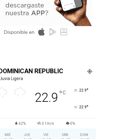
DOMINICAN REPUBLIC
Lluvia Ligera
°
22.9
°
C
22.9
°
22.9
62%
3.1m/s
0%
MIÉ
JUE
VIE
SÁB
DOM