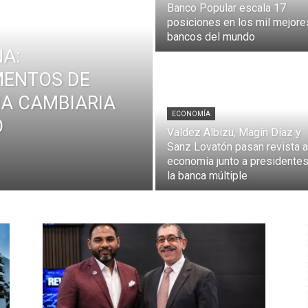
Banco Popular escala 17
posiciones en los mil mejore
bancos del mundo
A:
MENTOS DE
IA CAMBIARIA
ECONOMÍA
O
Valdez Albizu, Magín Díaz y
Sanz Lovatón pasan revista a
economía junto a presidente
la banca múltiple