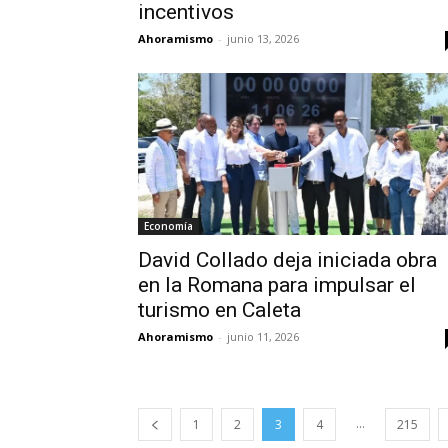
incentivos
Ahoramismo
-
junio 13, 2026
Economía
David Collado deja iniciada obra
en la Romana para impulsar el
turismo en Caleta
Ahoramismo
-
junio 11, 2026
...
1
2
3
4
215