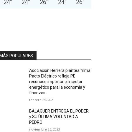
24
°
24
°
26
°
24
°
26
°
MÁS POPULARES
Asociación Herrera plantea firma
Pacto Eléctrico refleja PE
reconoce importancia sector
energético para la economía y
finanzas
febrero 25, 2021
BALAGUER ENTREGA EL PODER
y SU ÚLTIMA VOLUNTAD A
PEDRO
noviembre 26, 2023