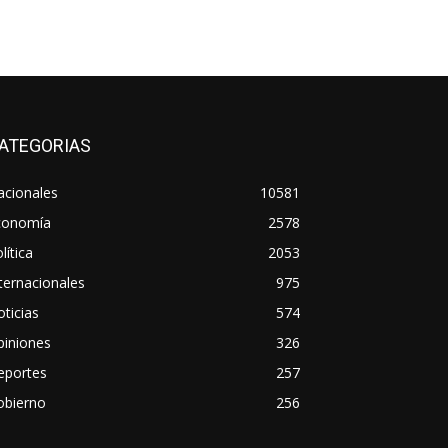
ATEGORIAS
acionales
10581
conomía
2578
lítica
2053
ternacionales
975
ticias
574
piniones
326
eportes
257
obierno
256