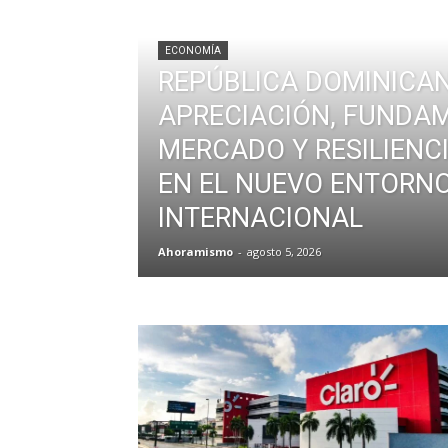
ECONOMÍA
REPÚBLICA DOMINICAN
APRECIACIÓN, FUNDA
MERCADO Y RESILIENC
EN EL NUEVO ENTORN
INTERNACIONAL
Ahoramismo
-
agosto 5, 2026