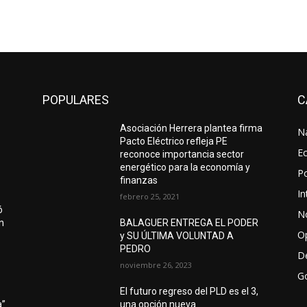
POPULARES
C
Asociación Herrera plantea firma
N
Pacto Eléctrico refleja PE
E
reconoce importancia sector
energético para la economía y
Po
finanzas
In
febrero 25, 2021
ó
No
ón
BALAGUER ENTREGA EL PODER
O
y SU ÚLTIMA VOLUNTAD A
PEDRO
D
noviembre 26, 2023
G
El futuro regreso del PLD es el 3,
a”
una opción nueva